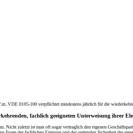
 VDE 0105-100 verpflichtet mindestens jährlich für die wiederkehrend
kehrenden, fachlich geeigneten Unterweisung ihrer Elek
m. Nicht zuletzt ist man oft sogar vertraglich den eigenen Geschäftspa
 eine Frage der fachlichen Eignung und der optimalen Sicherheit der ei