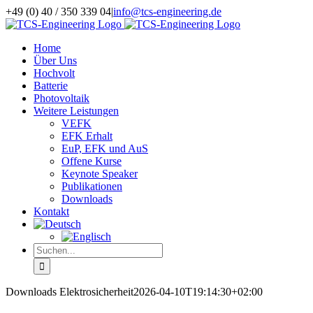
Zum
+49 (0) 40 / 350 339 04
|
info@tcs-engineering.de
Inhalt
LinkedIn
springen
Home
Über Uns
Hochvolt
Batterie
Photovoltaik
Weitere Leistungen
VEFK
EFK Erhalt
EuP, EFK und AuS
Offene Kurse
Keynote Speaker
Publikationen
Downloads
Kontakt
Suche
nach:
Downloads Elektrosicherheit
2026-04-10T19:14:30+02:00