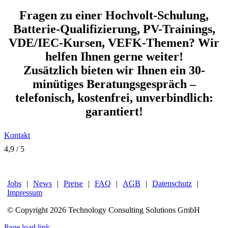
Fragen zu einer Hochvolt-Schulung,
Batterie-Qualifizierung, PV-Trainings,
VDE/IEC-Kursen, VEFK-Themen? Wir
helfen Ihnen gerne weiter!
Zusätzlich bieten wir Ihnen ein 30-
minütiges Beratungsgespräch –
telefonisch, kostenfrei, unverbindlich:
garantiert!
Kontakt
4,9
/
5
Google-Rating unserer grandiosen Kunden!
Jobs
|
News
|
Preise
|
FAQ
|
AGB
|
Datenschutz
|
Impressum
© Copyright
2026 Technology Consulting Solutions GmbH
LinkedIn
Page load link