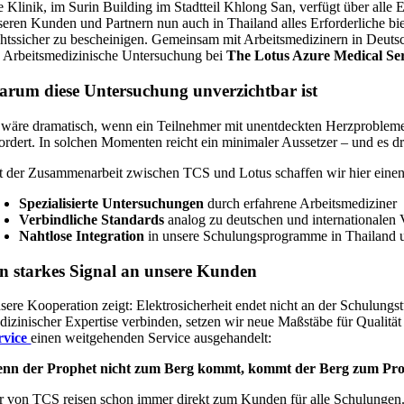
e Klinik, im Surin Building im Stadtteil Khlong San, verfügt über all
seren Kunden und Partnern nun auch in Thailand alles Erforderliche bie
chtssicher zu bescheinigen. Gemeinsam mit Arbeitsmedizinern in Deutsch
e Arbeitsmedizinische Untersuchung bei
The Lotus Azure Medical Se
rum diese Untersuchung unverzichtbar ist
 wäre dramatisch, wenn ein Teilnehmer mit unentdeckten Herzproblemen
fordert. In solchen Momenten reicht ein minimaler Aussetzer – und es dr
t der Zusammenarbeit zwischen TCS und Lotus schaffen wir hier einen 
Spezialisierte Untersuchungen
durch erfahrene Arbeitsmediziner
Verbindliche Standards
analog zu deutschen und internationalen
Nahtlose Integration
in unsere Schulungsprogramme in Thailand 
n starkes Signal an unsere Kunden
sere Kooperation zeigt: Elektrosicherheit endet nicht an der Schulung
dizinischer Expertise verbinden, setzen wir neue Maßstäbe für Qualit
rvice
einen weitgehenden Service ausgehandelt:
nn der Prophet nicht zum Berg kommt, kommt der Berg zum Prophet
r von TCS reisen schon immer direkt zum Kunden für alle Schulungen. 