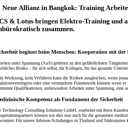
Neue Allianz in Bangkok: Training Arbeit
CS & Lotus bringen Elektro-Training und a
nbürokratisch zusammen.
cherheit beginnt beim Menschen: Kooperation mit der 
beiten unter Spannung (AuS) gehören zu den gefährlichsten Tätigkeiten
hebliches Risiko – für sich selbst, für Kollegen, für das gesamte Unt
in Werkzeug, kein Verfahren kann die Risiken ausgleichen, wenn jeman
aktionsvermögens oder eine verminderte Feinmotorik können wenn es D
stimmte Qualifikationen, insbesondere Arbeiten unter Spannung, eine a
dizinische Kompetenz als Fundament der Sicherheit
e Technology Consulting Solutions GmbH, erarbeitet mit ihren Kunden ni
operationspartners können wir dies nun auch für die genannten medizi
wonnen: Für unsere Inhouse-Schulungen in Thailand und Südostasien k