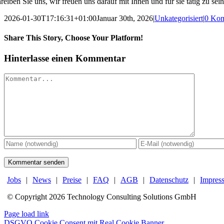
reiben Sie uns, wir freuen uns darauf mit Ihnen und für sie tätig zu sein
2026-01-30T17:16:31+01:00
Januar 30th, 2026
|
Unkategorisiert
|
0 Ko
Share This Story, Choose Your Platform!
LinkedIn
E-
Hinterlasse einen Kommentar
Mail
Kommentar
Jobs
|
News
|
Preise
|
FAQ
|
AGB
|
Datenschutz
|
Impres
© Copyright
2026 Technology Consulting Solutions GmbH
LinkedIn
Page load link
DSGVO Cookie Consent mit Real Cookie Banner