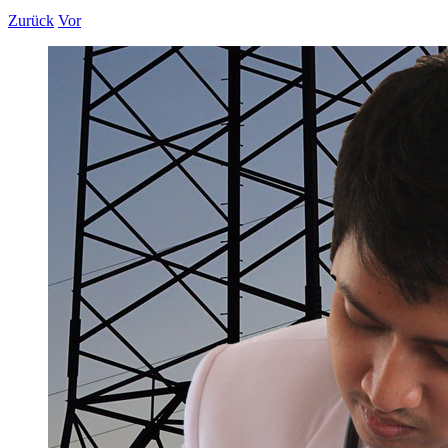
Zurück
Vor
Zeige
grösseres
Bild