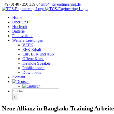
Zum
+49 (0) 40 / 350 339 04
|
info@tcs-engineering.de
Inhalt
LinkedIn
springen
Home
Über Uns
Hochvolt
Batterie
Photovoltaik
Weitere Leistungen
VEFK
EFK Erhalt
EuP, EFK und AuS
Offene Kurse
Keynote Speaker
Publikationen
Downloads
Kontakt
Suche
nach:
Neue Allianz in Bangkok: Training Arbeit