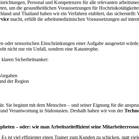
e Einrichtungen, Personal und Kompetenzen für alle relevanten arbeits
ten, um die gesundheitlichen Voraussetzungen für Hochrisikotätigkeite
land und Thailand haben wir ein Verfahren etabliert, das sicherstellt
rvice
macht, erfüllt die arbeitsmedizinischen Voraussetzungen auf inter
 oder sensorischen Einschränkungen einer Aufgabe ausgesetzt würde, d
oht nicht nur ein Unfall, sondern eine Katastrophe.
klaren Sicherheitsanker:
 Vorgaben
und der Region
stür. Sie beginnt mit dem Menschen – und seiner Eignung für die anspr
ät und Verantwortung in Südostasien. Deshalb haben wir von der
Techno
en – oder: wie man Arbeitszeiteffizient seine Mitarbeiterressou
Es ist viel effizienter einen Trainer zum Kunden zu schicken, statt 