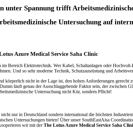
en unter Spannung trifft Arbeitsmedizinisc
rbeitsmedizinische Untersuchung auf intern
Lotus Azure Medical Service Saha Clinic
 im Bereich Elektrotechnik. Wer Kabel, Schaltanlagen oder Hochvolt-Bau
ernehmen. Und so sehr moderne Technik, Schutzausrüstung und Arbeitsve
d körperlich nicht in der Lage ist, den hohen Anforderungen gerecht z
umm läuft genau der Ausschlaggebende Faktor sein, der zwischen Glüc
rbeitsmedizinische Untersuchung nicht Kür, sondern Pflicht!
cht nur in Deutschland sondern international die höchsten Industriest
nischen Untersuchungen bieten! Über unser SouthEastAisa Coordination
ooperieren wir mit der
The Lotus Azure Medical Service Saha Clin