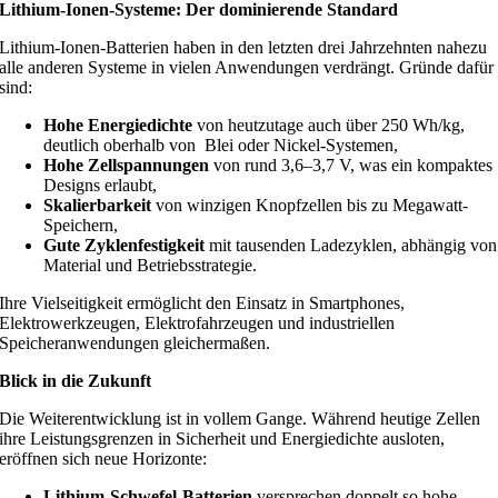
Lithium-Ionen-Systeme: Der dominierende Standard
Lithium-Ionen-Batterien haben in den letzten drei Jahrzehnten nahezu
alle anderen Systeme in vielen Anwendungen verdrängt. Gründe dafür
sind:
Hohe Energiedichte
von heutzutage auch über 250 Wh/kg,
deutlich oberhalb von Blei oder Nickel-Systemen,
Hohe Zellspannungen
von rund 3,6–3,7 V, was ein kompaktes
Designs erlaubt,
Skalierbarkeit
von winzigen Knopfzellen bis zu Megawatt-
Speichern,
Gute Zyklenfestigkeit
mit tausenden Ladezyklen, abhängig von
Material und Betriebsstrategie.
Ihre Vielseitigkeit ermöglicht den Einsatz in Smartphones,
Elektrowerkzeugen, Elektrofahrzeugen und industriellen
Speicheranwendungen gleichermaßen.
Blick in die Zukunft
Die Weiterentwicklung ist in vollem Gange. Während heutige Zellen
ihre Leistungsgrenzen in Sicherheit und Energiedichte ausloten,
eröffnen sich neue Horizonte:
Lithium-Schwefel-Batterien
versprechen doppelt so hohe