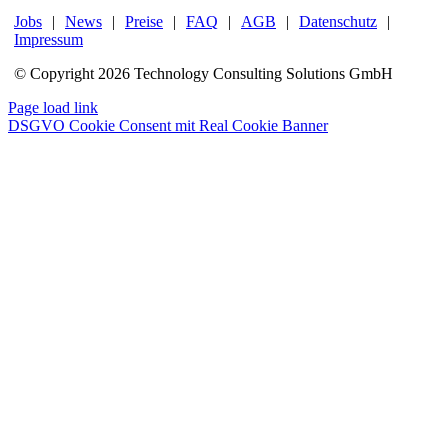
Jobs
|
News
|
Preise
|
FAQ
|
AGB
|
Datenschutz
|
Impressum
© Copyright
2026 Technology Consulting Solutions GmbH
LinkedIn
Page load link
DSGVO Cookie Consent mit Real Cookie Banner
Nach
oben