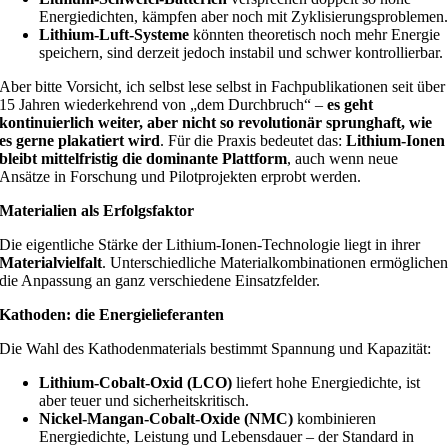
Energiedichten, kämpfen aber noch mit Zyklisierungsproblemen
Lithium-Luft-Systeme
könnten theoretisch noch mehr Energie
speichern, sind derzeit jedoch instabil und schwer kontrollierbar.
Aber bitte Vorsicht, ich selbst lese selbst in Fachpublikationen seit über
15 Jahren wiederkehrend von „dem Durchbruch“ –
es geht
kontinuierlich weiter, aber nicht so revolutionär sprunghaft, wie
es gerne plakatiert wird
. Für die Praxis bedeutet das:
Lithium-Ionen
bleibt mittelfristig die dominante Plattform
, auch wenn neue
Ansätze in Forschung und Pilotprojekten erprobt werden.
Materialien als Erfolgsfaktor
Die eigentliche Stärke der Lithium-Ionen-Technologie liegt in ihrer
Materialvielfalt
. Unterschiedliche Materialkombinationen ermögliche
die Anpassung an ganz verschiedene Einsatzfelder.
Kathoden: die Energielieferanten
Die Wahl des Kathodenmaterials bestimmt Spannung und Kapazität:
Lithium-Cobalt-Oxid (LCO)
liefert hohe Energiedichte, ist
aber teuer und sicherheitskritisch.
Nickel-Mangan-Cobalt-Oxide (NMC)
kombinieren
Energiedichte, Leistung und Lebensdauer – der Standard in