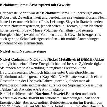
Bleiakkumulator: Arbeitspferd mit Gewicht
Der nächste Schritt war der
Bleiakkumulator
. Er überzeugte durch
Robustheit, Zuverlässigkeit und vergleichsweise geringe Kosten. Noch
heute ist er unverzichtbarer Preis-Leistungs-Sieger in Starterbatterien
oder in Notstromsystemen, jedoch selten in Hochvolt. Sein Nachteil:
hohes Gewicht (bzw. Masse-Volumen-Verhältnis) und geringe
Energiedichte (sowohl auf Volumen als auch Gewicht bezogen) als
auch geringe Schnelladeeigenschaften – für mobile Anwendungen
zunehmend ein Hemmschuh.
Nickel- und Natriumsysteme
Nickel-Cadmium (NiCd)
und
Nickel-Metallhydrid (NiMH)
Akkus
ermöglichten eine höhere Energiedichte und bessere Zyklenfestigkeit.
Sie fanden breite Anwendung in tragbarer Elektronik und
Hybridfahrzeugen. Dennoch litten sie unter Umweltproblemen
(Cadmium) oder begrenzter Kapazität. NiMH hatte zwar auch einen
Gastauftritt in der Hochvolt-Fahrzeugtechnik, findet man als
Privatperson heute sichtbar eher kurz vor der Supermarktkasse unter
„Akkus“ als AA oder AAA Akkumulatoren.
Parallel etablierten sich
Natrium-Schwefel-Batterien
und auch
Natrium-Nickel-Chlorid
für stationäre Anwendungen. Mit hoher
Energiedichte, aber notwendiger Betriebstemperatur im Bereich von
300 °C, blieben sie auf Nischen beschränkt – grundsätzlich aber auch