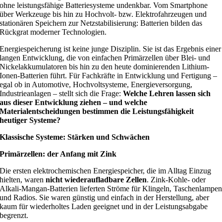
ohne leistungsfähige Batteriesysteme undenkbar. Vom Smartphone
über Werkzeuge bis hin zu Hochvolt- bzw. Elektrofahrzeugen und
stationären Speichern zur Netzstabilisierung: Batterien bilden das
Rückgrat moderner Technologien.
Energiespeicherung ist keine junge Disziplin. Sie ist das Ergebnis einer
langen Entwicklung, die von einfachen Primärzellen über Blei- und
Nickelakkumulatoren bis hin zu den heute dominierenden Lithium-
Ionen-Batterien führt. Für Fachkräfte in Entwicklung und Fertigung –
egal ob in Automotive, Hochvoltsysteme, Energieversorgung,
Industrieanlagen – stellt sich die Frage:
Welche Lehren lassen sich
aus dieser Entwicklung ziehen – und welche
Materialentscheidungen bestimmen die Leistungsfähigkeit
heutiger Systeme?
Klassische Systeme: Stärken und Schwächen
Primärzellen: der Anfang mit Zink
Die ersten elektrochemischen Energiespeicher, die im Alltag Einzug
hielten, waren
nicht wiederaufladbare Zellen
. Zink-Kohle- oder
Alkali-Mangan-Batterien lieferten Ströme für Klingeln, Taschenlampe
und Radios. Sie waren günstig und einfach in der Herstellung, aber
kaum für wiederholtes Laden geeignet und in der Leistungsabgabe
begrenzt.