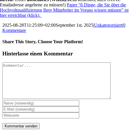
Emailadresse angebene zu müssen!)
Paper “6 Dinge, die Sie über die
Hochvoltqualifizierung Ihrer Mitarbeiter im Voraus wissen müssen” ist
hier erreichbar (klick).
2025-08-28T11:25:09+02:00
September 1st, 2025
|
Unkategorisiert
|
0
Kommentare
Share This Story, Choose Your Platform!
LinkedIn
E-
Hinterlasse einen Kommentar
Mail
Kommentar