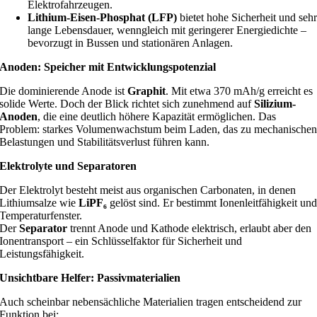
Elektrofahrzeugen.
Lithium-Eisen-Phosphat (LFP)
bietet hohe Sicherheit und seh
lange Lebensdauer, wenngleich mit geringerer Energiedichte –
bevorzugt in Bussen und stationären Anlagen.
Anoden: Speicher mit Entwicklungspotenzial
Die dominierende Anode ist
Graphit
. Mit etwa 370 mAh/g erreicht es
solide Werte. Doch der Blick richtet sich zunehmend auf
Silizium-
Anoden
, die eine deutlich höhere Kapazität ermöglichen. Das
Problem: starkes Volumenwachstum beim Laden, das zu mechanische
Belastungen und Stabilitätsverlust führen kann.
Elektrolyte und Separatoren
Der Elektrolyt besteht meist aus organischen Carbonaten, in denen
Lithiumsalze wie
LiPF₆
gelöst sind. Er bestimmt Ionenleitfähigkeit un
Temperaturfenster.
Der
Separator
trennt Anode und Kathode elektrisch, erlaubt aber den
Ionentransport – ein Schlüsselfaktor für Sicherheit und
Leistungsfähigkeit.
Unsichtbare Helfer: Passivmaterialien
Auch scheinbar nebensächliche Materialien tragen entscheidend zur
Funktion bei: