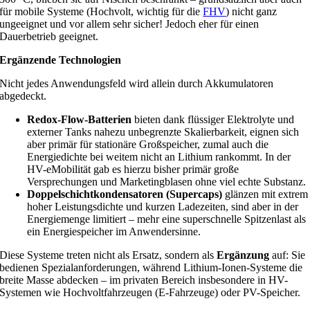
für mobile Systeme (Hochvolt, wichtig für die
FHV
) nicht ganz
ungeeignet und vor allem sehr sicher! Jedoch eher für einen
Dauerbetrieb geeignet.
Ergänzende Technologien
Nicht jedes Anwendungsfeld wird allein durch Akkumulatoren
abgedeckt.
Redox-Flow-Batterien
bieten dank flüssiger Elektrolyte und
externer Tanks nahezu unbegrenzte Skalierbarkeit, eignen sich
aber primär für stationäre Großspeicher, zumal auch die
Energiedichte bei weitem nicht an Lithium rankommt. In der
HV-eMobilität gab es hierzu bisher primär große
Versprechungen und Marketingblasen ohne viel echte Substanz.
Doppelschichtkondensatoren (Supercaps)
glänzen mit extrem
hoher Leistungsdichte und kurzen Ladezeiten, sind aber in der
Energiemenge limitiert – mehr eine superschnelle Spitzenlast als
ein Energiespeicher im Anwendersinne.
Diese Systeme treten nicht als Ersatz, sondern als
Ergänzung
auf: Sie
bedienen Spezialanforderungen, während Lithium-Ionen-Systeme die
breite Masse abdecken – im privaten Bereich insbesondere in HV-
Systemen wie Hochvoltfahrzeugen (E-Fahrzeuge) oder PV-Speicher.