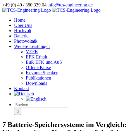
Zum
+49 (0) 40 / 350 339 04
|
info@tcs-engineering.de
Inhalt
LinkedIn
springen
Home
Über Uns
Hochvolt
Batterie
Photovoltaik
Weitere Leistungen
VEFK
EFK Erhalt
EuP, EFK und AuS
Offene Kurse
Keynote Speaker
Publikationen
Downloads
Kontakt
Suche
nach:
7 Batterie-Speichersysteme im Vergleich: