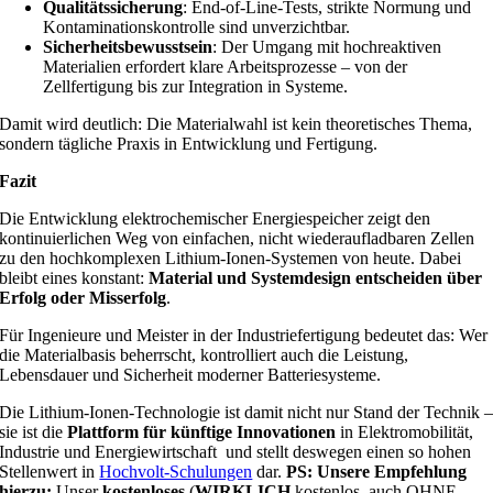
Qualitätssicherung
: End-of-Line-Tests, strikte Normung und
Kontaminationskontrolle sind unverzichtbar.
Sicherheitsbewusstsein
: Der Umgang mit hochreaktiven
Materialien erfordert klare Arbeitsprozesse – von der
Zellfertigung bis zur Integration in Systeme.
Damit wird deutlich: Die Materialwahl ist kein theoretisches Thema,
sondern tägliche Praxis in Entwicklung und Fertigung.
Fazit
Die Entwicklung elektrochemischer Energiespeicher zeigt den
kontinuierlichen Weg von einfachen, nicht wiederaufladbaren Zellen
zu den hochkomplexen Lithium-Ionen-Systemen von heute. Dabei
bleibt eines konstant:
Material und Systemdesign entscheiden über
Erfolg oder Misserfolg
.
Für Ingenieure und Meister in der Industriefertigung bedeutet das: Wer
die Materialbasis beherrscht, kontrolliert auch die Leistung,
Lebensdauer und Sicherheit moderner Batteriesysteme.
Die Lithium-Ionen-Technologie ist damit nicht nur Stand der Technik 
sie ist die
Plattform für künftige Innovationen
in Elektromobilität,
Industrie und Energiewirtschaft und stellt deswegen einen so hohen
Stellenwert in
Hochvolt-Schulungen
dar.
PS: Unsere Empfehlung
hierzu:
Unser
kostenloses
(
WIRKLICH
kostenlos, auch OHNE